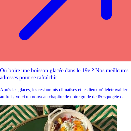
Où boire une boisson glacée dans le 19e ? Nos meilleures
adresses pour se rafraîchir
Après les glaces, les restaurants climatisés et les lieux où télétravailler
au frais, voici un nouveau chapitre de notre guide de l&rsquo;été dans
le 19e. Cette fois, direction les coffee shops, salons de thé et cafés du
quartier, à la recherche des boissons les plus rafraîchissantes. Café
frappé, matcha glacé, citronnade maison, bubble tea… :...