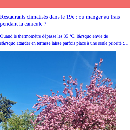
Restaurants climatisés dans le 19e : où manger au frais
pendant la canicule ?
Quand le thermomètre dépasse les 35 °C, l&rsquo;envie de
s&rsquo;attarder en terrasse laisse parfois place à une seule priorité :
trouver un restaurant climatisé. Bonne nouvelle : plusieurs
établissements du 19e permettent de déjeuner ou dîner
confortablement, même lors des épisodes de canicule. Cuisine
française, italienne, asiatique ou food court géant&#8230; Voici nos
meilleures adresses...