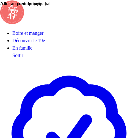
Aller au contenu principal
Aller au menu principal
Aller au pied de page
Panneau de gestion des cookies
Boire et manger
Découvrir le 19e
En famille
Sortir