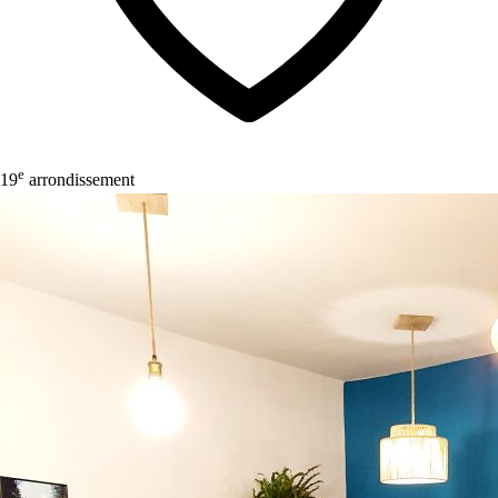
e
19
arrondissement